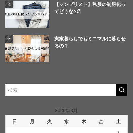
【シンプリスト】私服の制服化っ
てどうなの⁈
実家暮らしでもミニマルに暮らせ
るの？
2026年8月
日
月
火
水
木
金
土