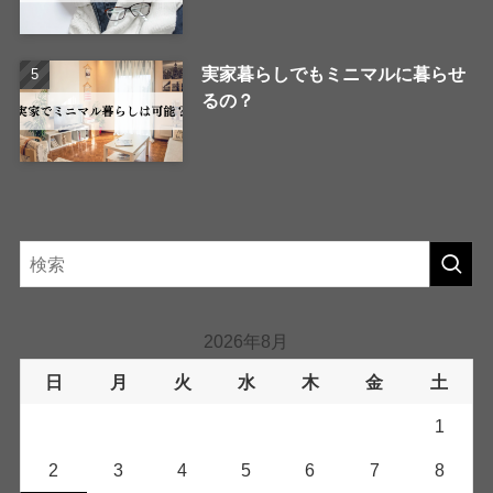
実家暮らしでもミニマルに暮らせ
るの？
2026年8月
日
月
火
水
木
金
土
1
2
3
4
5
6
7
8