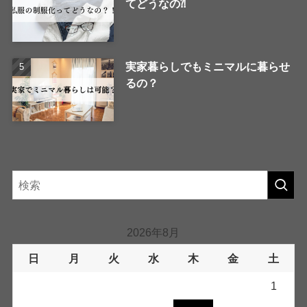
てどうなの⁈
実家暮らしでもミニマルに暮らせ
るの？
2026年8月
日
月
火
水
木
金
土
1