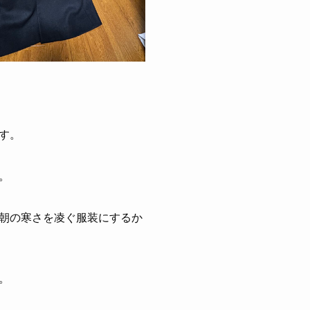
す。
。
朝の寒さを凌ぐ服装にするか
。