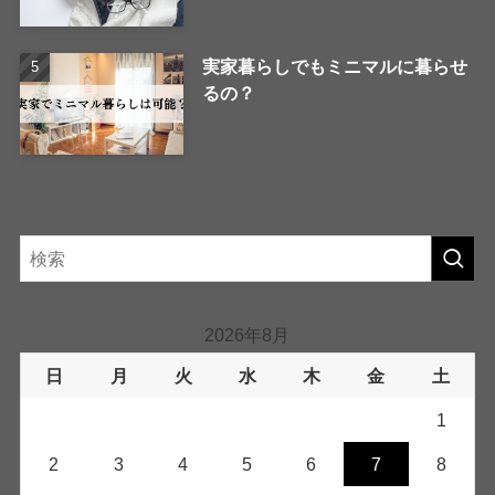
実家暮らしでもミニマルに暮らせ
るの？
2026年8月
日
月
火
水
木
金
土
1
2
3
4
5
6
7
8