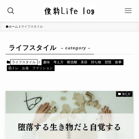
ホーム
ライフスタイル
ライフスタイル
– category –
ライフスタイル
趣味
考え方
断捨離
美容
持ち物
習慣
食事
筋トレ
お金
ファッション
考え方