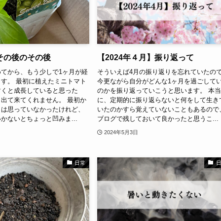
その後のその後
【2024年４月】振り返って
てから、もう少しで1ヶ月が経
そういえば4月の振り返りを忘れていたの
す。 最初に植えたミニトマト
今更ながら自分がどんな1ヶ月を過ごして
すくと成長していると思った
のかを振り返っていこうと思います。 本
出て来てくれません。 最初か
に、定期的に振り返らないと何をして生き
とは思っていなかったけれど、
いたのかすら覚えていないこともあるので
かないとちょっと凹みま...
ブログで残しておいて良かったと思うこ...
2024年5月3日
日常