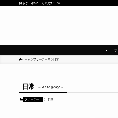
何もない僕の、何気ない日常
ホ
ホーム
フリーテーマ
日常
日常
– category –
フリーテーマ
日常