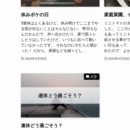
休みボケの日
家庭菜園、
3連休はよくあるけど、休み明けでここまでや
ミニトマトのタ
る気が出ないことはそんなにない。 昨日もな
した。 ここの
んだかんだで、外へ出かけたり、家で筋トレ
もあってミニ
したりはしていたけど、いつもに比べて動い
給させる事がで
ていなかったです。 それなのにやたらと眠か
い日もあって
った！ だから、昼寝などを細々とし...
れたので、よかっ
2024年4月30日
2024年4月29日
日常
連休どう過ごそう？