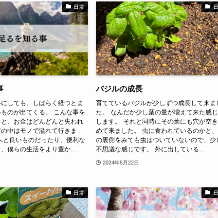
日常
事
バジルの成長
手にしても、しばらく経つとま
育てているバジルが少しずつ成長して来ま
ものが出てくる。 こんな事を
た。 なんだか少し葉の量が増えて来た感
ると、お金はどんどんと失われ
します。 それと同時にその葉にも穴が空
屋の中はモノで溢れて行きま
めて来ました。 虫に食われているのかと
へと良いものだったり、便利な
の裏側をみても虫はついていないので、少
、僕らの生活をより豊か...
不思議な感じです。 外に出している...
2024年5月22日
日常