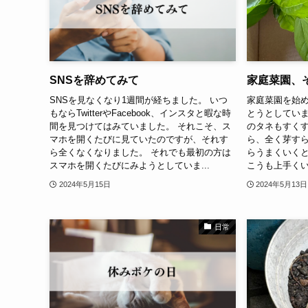
SNSを辞めてみて
家庭菜園、
SNSを見なくなり1週間が経ちました。 いつ
家庭菜園を始め
もならTwitterやFacebook、インスタと暇な時
とうとしていま
間を見つけてはみていました。 それこそ、ス
のタネもすく
マホを開くたびに見ていたのですが、それす
ら、全く芽すら
ら全くなくなりました。 それでも最初の方は
らうまくいく
スマホを開くたびにみようとしていま...
こうも上手くい
2024年5月15日
2024年5月13日
日常