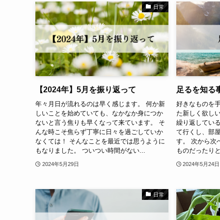
日常
【2024年】5月を振り返って
足るを知る
年々月日が流れるのは早く感じます。 何か新
好きなものを
しいことを始めていても、なかなか身につか
た新しく欲しい
ないと言う焦りも早くなって来ています。 そ
繰り返してい
んな時こそ焦らず丁寧に日々を過ごしていか
て行くし、部
なくては！ そんなことを最近では思うように
す。 次から次
もなりました。 ついつい時間がない...
ものだったりと
2024年5月29日
2024年5月24日
日常