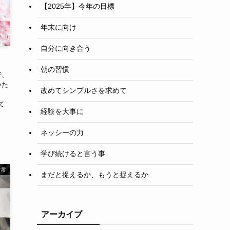
【2025年】今年の目標
年末に向け
自分に向き合う
朝の習慣
で、
いた
改めてシンプルさを求めて
当
て
経験を大事に
、
ネッシーの力
学び続けると言う事
日常
まだと捉えるか、もうと捉えるか
アーカイブ