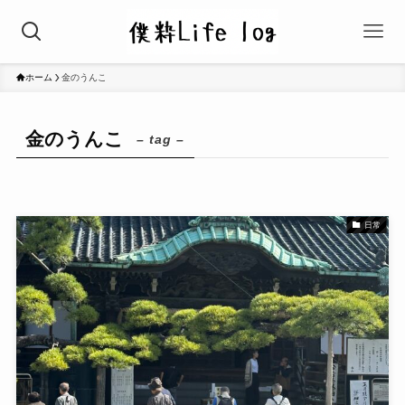
ホーム
金のうんこ
金のうんこ
– tag –
日常