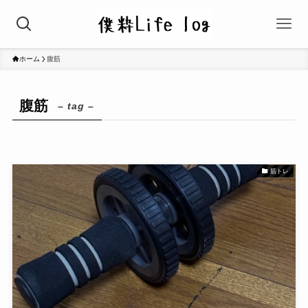
ホーム
腹筋
腹筋
– tag –
筋トレ