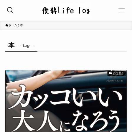
ホーム
本
本
– tag –
自分磨き