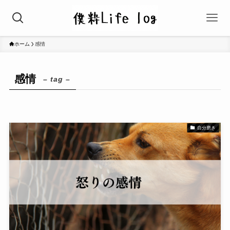
ホーム
感情
感情
– tag –
自分磨き