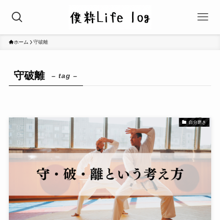
ホーム
守破離
守破離
– tag –
自分磨き