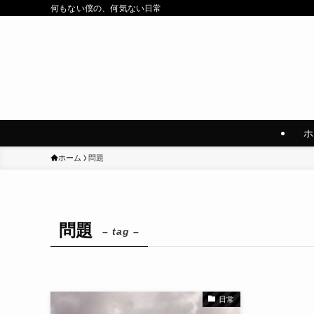
何もない僕の、何気ない日常
ホ
ホーム
問題
問題
– tag –
日常