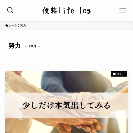
ホーム
努力
努力
– tag –
考え方