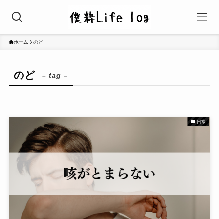
ホーム
のど
のど
– tag –
日常