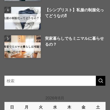
【シンプリスト】私服の制服化っ
てどうなの⁈
実家暮らしでもミニマルに暮らせ
るの？
2026年8月
日
月
火
水
木
金
土