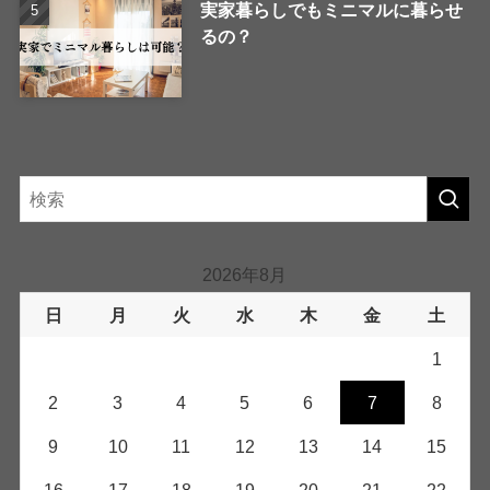
実家暮らしでもミニマルに暮らせ
るの？
2026年8月
日
月
火
水
木
金
土
1
2
3
4
5
6
7
8
9
10
11
12
13
14
15