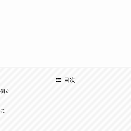
目次
の倒立
事に