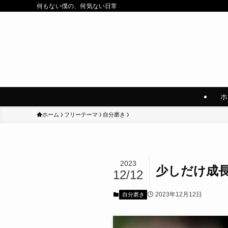
何もない僕の、何気ない日常
ホ
ホーム
フリーテーマ
自分磨き
2023
少しだけ成
12/12
2023年12月12日
自分磨き