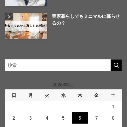
実家暮らしでもミニマルに暮らせ
るの？
2026年8月
日
月
火
水
木
金
土
1
2
3
4
5
6
7
8