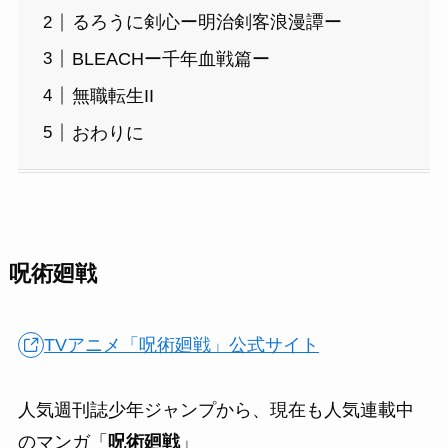
るろうに剣心ー明治剣客浪漫譚ー
BLEACHー千年血戦篇ー
無職転生II
おわりに
呪術廻戦
TVアニメ「呪術廻戦」公式サイト
人気週刊誌少年ジャンプから、現在も人気連載中
のマンガ「
呪術廻戦
」